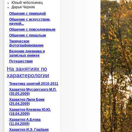
Юный чеболсинец
Дарья Черняк
Общение с природой
Общение с искусством,
наукой...
Общение с повседневным
Общение с прошлым
Творческое
фотографирование
Ведение дневника и
записных книжек
Путешествия
На занятиях по
характерологии
Тематика занятий 2010-2011
Характер Мусоргского М.П.
(30.05.2009)
Характер Лили Брик
(25.04.2009)
Характер Клевера Ю.Ю.
(18.04.2009)
Характер А.Блока
(11.04.2009)
Характер И.Э. Грабаря