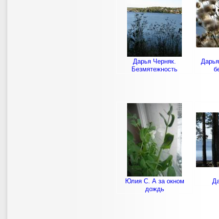
Дарья Черняк.
Дарья
Безмятежность
б
Юлия С. А за окном
Да
дождь