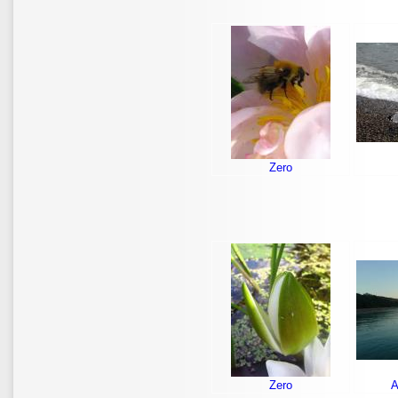
Zero
Zero
А