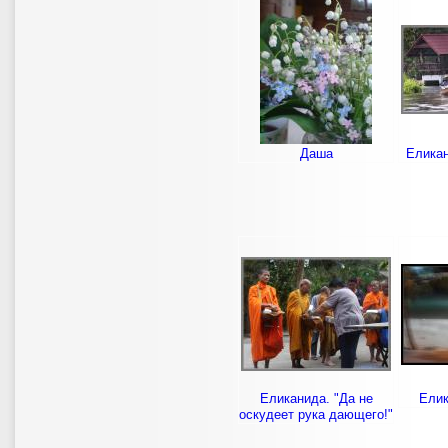
Даша
Еликан
Еликанида. "Да не
Елик
оскудеет рука дающего!"