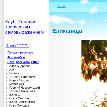
О нас
Клуб "Терапия
творческим
Еликанида
самовыражением"
Клуб "ТТС"
Галерея рисунков
Фотоальбом
Эссе, рассказы, стихи
Алла Андреева
А.Р.
Галина
Татьяна Гоголевич
Ирина Гудкова
Мария Луч
Георгий Новосельский
Татьяна Поюрцева
Юлия С.
Ольга Светлая
Юлия Светченкова
Илья Солодов