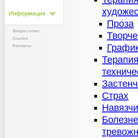
художес
Информация
Проза
Вопрос-ответ
Творче
Ссылки
График
Контакты
Терапия
техниче
Застенч
Страх
Навязчи
Болезне
тревожн