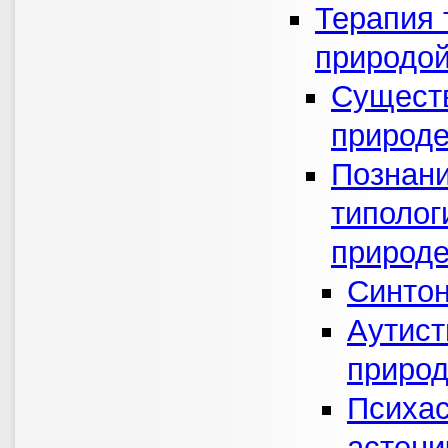
Терапия 
природо
Сущест
природ
Познани
типолог
природ
Синтон
Аутист
приро
Психас
астени