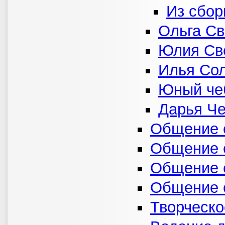
Из сбор
Ольга Св
Юлия Св
Илья Со
Юный че
Дарья Ч
Общение 
Общение с
Общение 
Общение 
Творческ