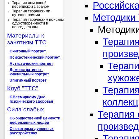
Российска
Терапия домашней
перепиской с врачом
Терапия творческими
Методики
путешествиями
Терапия творческим поиском
одухотворённости в
Методик
повседневном
Материалы к
Терапия
занятиям ТТС
произве
Синтонный портрет
Психастенический портрет
Терапи
Аутистический портрет
Демонстративно -
ювенильный портрет
хужоже
Эпитимный портрет
Терапия
Клуб "ТТС"
К Всемирному Дню
коллек
психического здоровья
Сила слабых
Терапия 
Об общественной ценности
дефензивных людей
произве
О некоторых душевных
расстройствах
Терапия