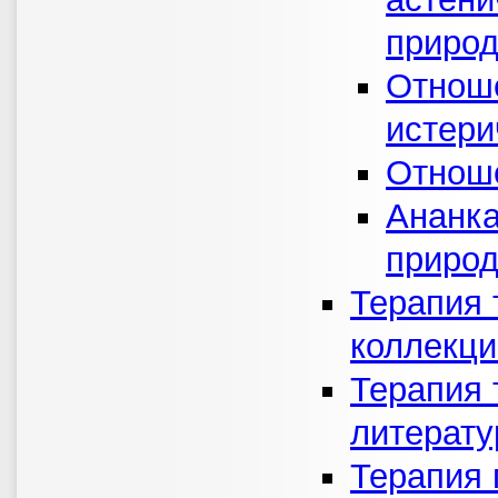
приро
Отноше
истери
Отноше
Ананка
приро
Терапия 
коллекц
Терапия 
литерату
Терапия 