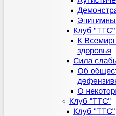
Аутистиче
Демонстра
Эпитимны
Клуб "ТТС"
К Всемирн
здоровья
Сила слаб
Об общес
дефензив
О некотор
Клуб "ТТС"
Клуб "ТТС"