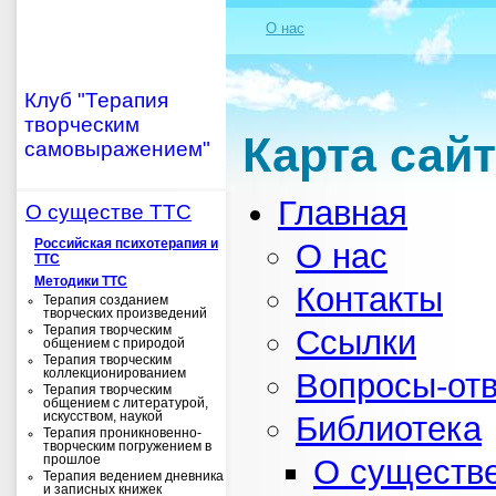
О нас
Клуб "Терапия
творческим
Карта сай
самовыражением"
Главная
О существе ТТС
Российская психотерапия и
О нас
ТТС
Методики ТТС
Контакты
Терапия созданием
творческих произведений
Терапия творческим
Ссылки
общением с природой
Терапия творческим
коллекционированием
Вопросы-от
Терапия творческим
общением с литературой,
искусством, наукой
Библиотека
Терапия проникновенно-
творческим погружением в
прошлое
О существ
Терапия ведением дневника
и записных книжек