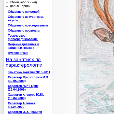
Юный чеболсинец
Дарья Черняк
Общение с природой
Общение с искусством,
наукой...
Общение с повседневным
Общение с прошлым
Творческое
фотографирование
Ведение дневника и
записных книжек
Путешествия
На занятиях по
характерологии
Тематика занятий 2010-2011
Характер Мусоргского М.П.
(30.05.2009)
Характер Лили Брик
(25.04.2009)
Характер Клевера Ю.Ю.
(18.04.2009)
Характер А.Блока
(11.04.2009)
Характер И.Э. Грабаря