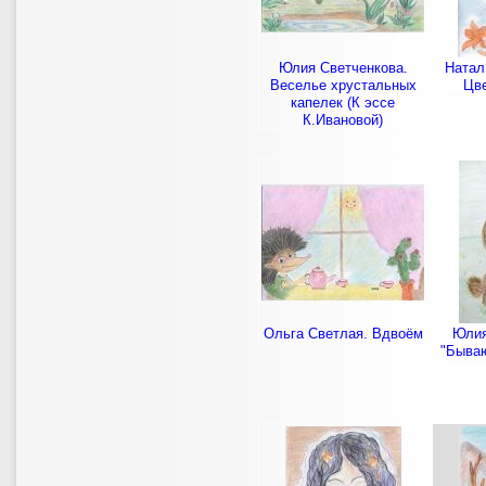
Юлия Светченкова.
Натал
Веселье хрустальных
Цве
капелек (К эссе
К.Ивановой)
Ольга Светлая. Вдвоём
Юлия
"Бываю