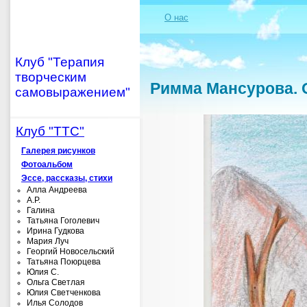
О нас
Клуб "Терапия
творческим
Римма Мансурова. 
самовыражением"
Клуб "ТТС"
Галерея рисунков
Фотоальбом
Эссе, рассказы, стихи
Алла Андреева
А.Р.
Галина
Татьяна Гоголевич
Ирина Гудкова
Мария Луч
Георгий Новосельский
Татьяна Поюрцева
Юлия С.
Ольга Светлая
Юлия Светченкова
Илья Солодов