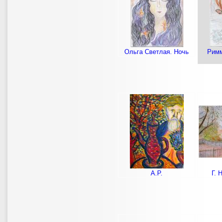
Ольга Светлая. Ночь
Римм
А.Р.
Г. 